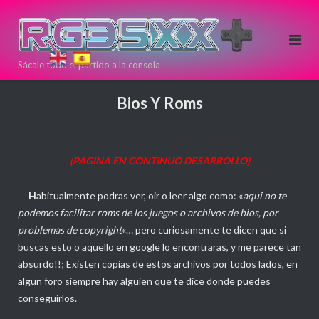
Saltar
al
contenido
Sácale todo el partido a la consola
Si estas
pensando en
Bios Y Roms
comprar una
nueva
consola Retro
(PAGINA EN CONTINUO DESARROLLO)
puedes
hacerlo aqui!
H
abitualmente podras ver, oir o leer algo como: «
aqui no te
Directamente
podemos facilitar roms de los juegos o archivos de bios, por
desde >>
<<
problemas de copyright
«… pero curiosamente te dicen que si
ANBERNIC
buscas esto o aquello en google lo encontraras, y me parece tan
absurdo!!; Existen copias de estos archivos por todos lados, en
algun foro siempre hay alguien que te dice donde puedes
conseguirlos.