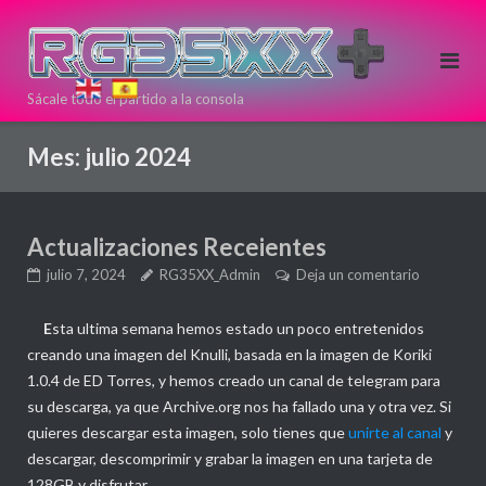
Saltar
al
contenido
Sácale todo el partido a la consola
Si estas
pensando en
Mes:
julio 2024
comprar una
nueva
consola Retro
Actualizaciones Receientes
puedes
hacerlo aqui!
julio 7, 2024
RG35XX_Admin
Deja un comentario
Directamente
E
sta ultima semana hemos estado un poco entretenidos
desde >>
<<
creando una imagen del Knulli, basada en la imagen de Koriki
ANBERNIC
1.0.4 de ED Torres, y hemos creado un canal de telegram para
su descarga, ya que Archive.org nos ha fallado una y otra vez. Si
quieres descargar esta imagen, solo tienes que
unirte al canal
y
descargar, descomprimir y grabar la imagen en una tarjeta de
128GB y disfrutar.