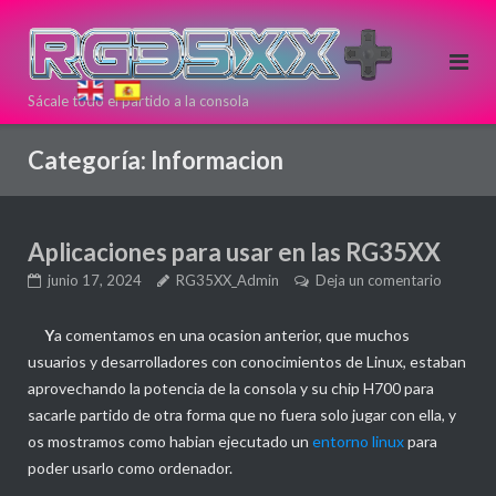
Saltar
al
contenido
Sácale todo el partido a la consola
Si estas
pensando en
Categoría:
Informacion
comprar una
nueva
consola Retro
Aplicaciones para usar en las RG35XX
puedes
hacerlo aqui!
junio 17, 2024
RG35XX_Admin
Deja un comentario
Directamente
Y
a comentamos en una ocasion anterior, que muchos
desde >>
<<
usuarios y desarrolladores con conocimientos de Linux, estaban
ANBERNIC
aprovechando la potencia de la consola y su chip H700 para
sacarle partido de otra forma que no fuera solo jugar con ella, y
os mostramos como habian ejecutado un
entorno linux
para
poder usarlo como ordenador.