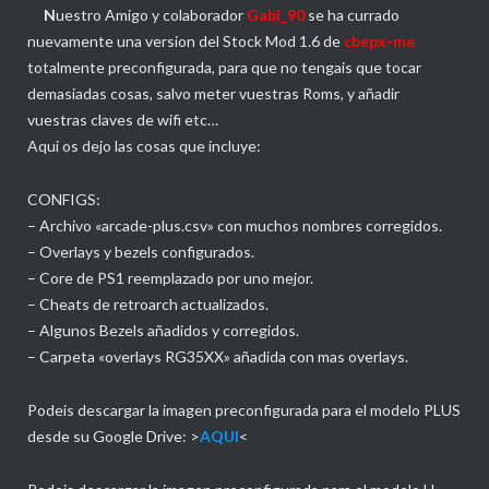
N
uestro Amigo y colaborador
Gabi_90
se ha currado
nuevamente una version del Stock Mod 1.6 de
cbepx-me
totalmente preconfigurada, para que no tengais que tocar
demasiadas cosas, salvo meter vuestras Roms, y añadir
vuestras claves de wifi etc…
Aqui os dejo las cosas que incluye:
CONFIGS:
– Archivo «arcade-plus.csv» con muchos nombres corregidos.
– Overlays y bezels configurados.
– Core de PS1 reemplazado por uno mejor.
– Cheats de retroarch actualizados.
– Algunos Bezels añadidos y corregidos.
– Carpeta «overlays RG35XX» añadida con mas overlays.
Podeis descargar la imagen preconfigurada para el modelo PLUS
desde su Google Drive: >
AQUI
<