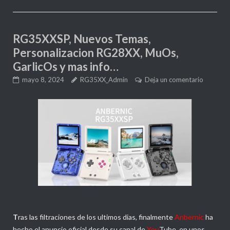
RG35XXSP, Nuevos Temas,
Personalizacion RG28XX, MuOs,
GarlicOs y mas info…
mayo 8, 2024
RG35XX_Admin
Deja un comentario
T
ras las filtraciones de los ultimos dias, finalmente
Anbernic
ha
hecho el anuncio oficial desde su canal de
You
Tube, en unos