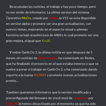
S
e acumulan las noticias, el trabajo y hay poco tiempo, pero
no me olvido de informaros; La ultima version del sistema
Operativo
MuOs
, creado por
Adixal
, la V11 ya esta disponible
en version alpha y promete ser una gran actualizacion, con
nuevos temas, mejorando en el aspecto visual y ademas
funciona ya bajo arquitectura de 64bits lo cual promete ser una
gran mejora, al igual que
Knulli.
Y
sobre GarlicOs 2, la ultima noticia es que despues de 5
meses sin noticias de
Black Seraph
, ha comentado en Redes,
que ha finalizado el proyecto en el que estaba inmerso y que se
vuelve a poner a trabajar en GarlicOs 2, y ha comenzado dando
soporte a la nueva
RG28XX
y promete nuevas actualizaciones
pronto…
T
ambien queremos informaros que la version modificada y
preconfigurada del firmware de stock mod de
cbepx-me
por
Gabi_90
la hemos desactivado por el momento ya que ha sido