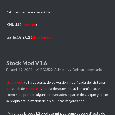
* Actualmente en fase Alfa:
KNULLI
(
acmeplus
)
GarlicOs 2.0.1
(
Black Seraph
)
Stock Mod V1.6
abril 19, 2024
RG35XX_Admin
Deja un comentario
cbepx-me
ya ha actualizado su version modificada del sistema
de stock de
Anbernic
, un dia despues de su lanzamiento, y
como siempre con algunas novedades a parte de las que ya trae
la propia actualizacion de en si. Estas mejoras son:
-Agregada la tecla L2 predeterminada como acceso directo de