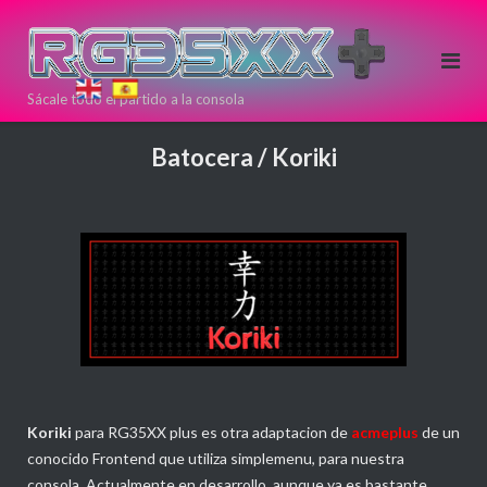
Saltar
al
contenido
Sácale todo el partido a la consola
Si estas
pensando en
Batocera / Koriki
comprar una
nueva
consola Retro
puedes
hacerlo aqui!
Directamente
desde >>
<<
ANBERNIC
Koriki
para RG35XX plus es otra adaptacion de
acmeplus
de un
conocido Frontend que utiliza simplemenu, para nuestra
consola. Actualmente en desarrollo, aunque ya es bastante