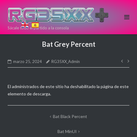
Saltar
al
contenido
Sácale todo el partido a la consola
Si estas
pensando en
Bat Grey Percent
comprar una
nueva
Nave
consola Retro
marzo 25, 2024
RG35XX_Admin
de
puedes
entr
hacerlo aqui!
Directamente
El administrados de este sitio ha deshabilitado la página de este
desde >>
<<
elemento de descarga.
ANBERNIC
Navegación
Bat Black Percent
de
Bat MinUI
entradas