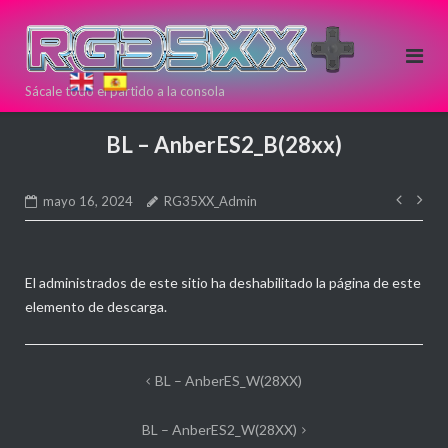
Saltar
al
contenido
Sácale todo el partido a la consola
Si estas
pensando en
BL – AnberES2_B(28xx)
comprar una
nueva
Nave
consola Retro
mayo 16, 2024
RG35XX_Admin
de
puedes
entr
hacerlo aqui!
Directamente
El administrados de este sitio ha deshabilitado la página de este
desde >>
<<
elemento de descarga.
ANBERNIC
Navegación
BL – AnberES_W(28XX)
de
BL – AnberES2_W(28XX)
entradas