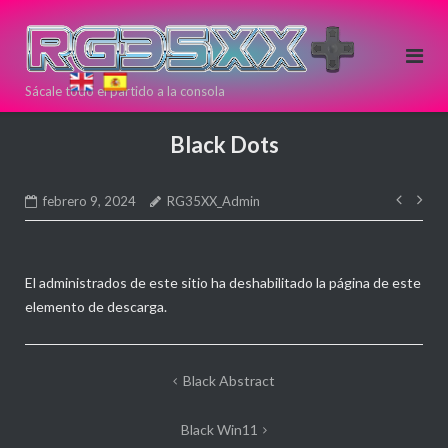
Saltar
al
contenido
Sácale todo el partido a la consola
Si estas
pensando en
Black Dots
comprar una
nueva
Nave
consola Retro
febrero 9, 2024
RG35XX_Admin
de
puedes
entr
hacerlo aqui!
Directamente
El administrados de este sitio ha deshabilitado la página de este
desde >>
<<
elemento de descarga.
ANBERNIC
Navegación
Black Abstract
de
Black Win11
entradas