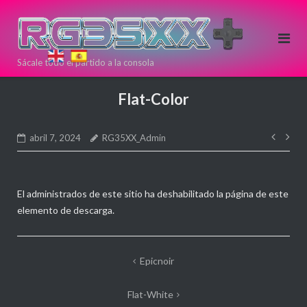
Saltar
al
contenido
Sácale todo el partido a la consola
Si estas
pensando en
Flat-Color
comprar una
nueva
Nave
consola Retro
abril 7, 2024
RG35XX_Admin
de
puedes
entr
hacerlo aqui!
Directamente
El administrados de este sitio ha deshabilitado la página de este
desde >>
<<
elemento de descarga.
ANBERNIC
Navegación
Epicnoir
de
Flat-White
entradas