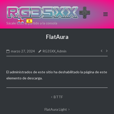
Saltar
al
contenido
Sácale todo el partido a la consola
Si estas
pensando en
FlatAura
comprar una
nueva
Nave
consola Retro
marzo 27, 2024
RG35XX_Admin
de
puedes
entr
hacerlo aqui!
Directamente
El administrados de este sitio ha deshabilitado la página de este
desde >>
<<
elemento de descarga.
ANBERNIC
Navegación
BTTF
de
FlatAura Light
entradas