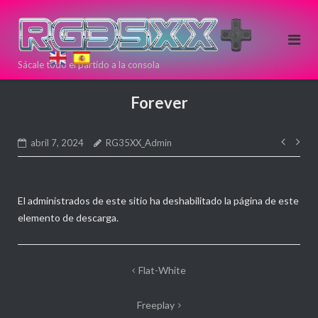
Saltar
al
contenido
Sácale todo el partido a la consola
Si estas
pensando en
Forever
comprar una
nueva
Nave
consola Retro
abril 7, 2024
RG35XX_Admin
de
puedes
entr
hacerlo aqui!
Directamente
El administrados de este sitio ha deshabilitado la página de este
desde >>
<<
elemento de descarga.
ANBERNIC
Navegación
Flat-White
de
Freeplay
entradas