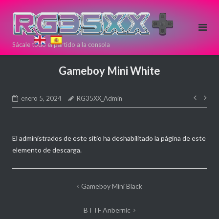
Saltar
al
contenido
Sácale todo el partido a la consola
Si estas
pensando en
Gameboy Mini White
comprar una
nueva
Nave
consola Retro
enero 5, 2024
RG35XX_Admin
de
puedes
entr
hacerlo aqui!
Directamente
El administrados de este sitio ha deshabilitado la página de este
desde >>
<<
elemento de descarga.
ANBERNIC
Navegación
Gameboy Mini Black
de
BTTF Anbernic
entradas