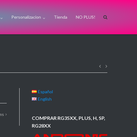
Personalizacion
Tienda
NO PLUS!
Navegación
de
Español
English
entradas
ms
COMPRAR RG35XX, PLUS, H, SP,
RG28XX