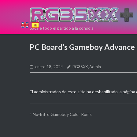
Saltar
al
contenido
Sácale todo el partido a la consola
Si estas
PC Board’s Gameboy Advance
pensando en
comprar una
enero 18, 2024
RG35XX_Admin
nueva
El administrados de este sitio ha deshabilitado la págin
consola Retro
puedes
No-Intro Gameboy Color Roms
Navegación
hacerlo aqui!
de