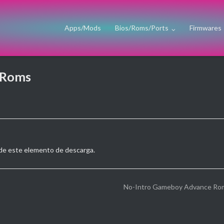
Apps/Mods
Bios/Roms/Ports
Firmwares
 Roms
a de este elemento de descarga.
No-Intro Gameboy Advance Ro