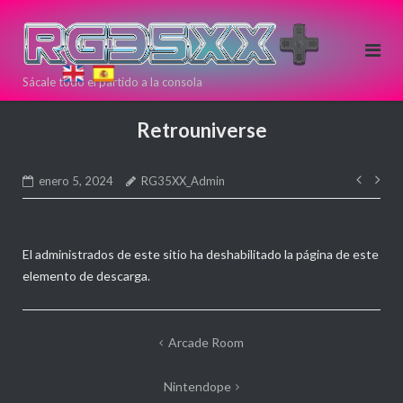
Saltar
al
contenido
Sácale todo el partido a la consola
Si estas
pensando en
Retrouniverse
comprar una
nueva
Nave
consola Retro
enero 5, 2024
RG35XX_Admin
de
puedes
entr
hacerlo aqui!
Directamente
El administrados de este sitio ha deshabilitado la página de este
desde >>
<<
elemento de descarga.
ANBERNIC
Navegación
Arcade Room
de
Nintendope
entradas