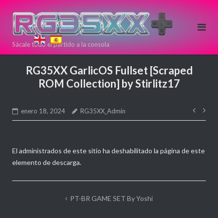
Saltar
al
contenido
Sácale todo el partido a la consola
Si estas
pensando en
RG35XX GarlicOS Fullset [Scraped
comprar una
ROM Collection] by Stirlitz17
nueva
consola Retro
Nave
puedes
enero 18, 2024
RG35XX_Admin
de
hacerlo aqui!
entr
Directamente
desde >>
<<
El administrados de este sitio ha deshabilitado la página de este
elemento de descarga.
ANBERNIC
Navegación
PT-BR GAME SET By Yoshi
de