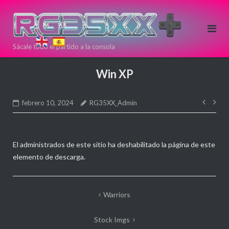
Saltar
al
contenido
Sácale todo el partido a la consola
Si estas
pensando en
Win XP
comprar una
nueva
Nave
consola Retro
febrero 10, 2024
RG35XX_Admin
de
puedes
entr
hacerlo aqui!
Directamente
El administrados de este sitio ha deshabilitado la página de este
desde >>
<<
elemento de descarga.
ANBERNIC
Navegación
Warriors
de
Stock Imgs
entradas