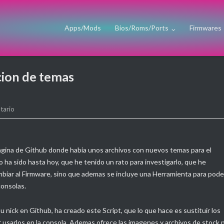
Apps/Mods
Bios/Roms/Ports
Firmwares
cion de temas
tario
gina de Github donde habia unos archivos con nuevos temas para el
ha sido hasta hoy, que he tenido un rato para investigarlo, que he
biar al Firmware, sino que ademas se incluye una Herramienta para pode
consolas.
u nick en Github, ha creado este Script, que lo que hace es sustituir los
r usarlos en la consola. Ademas ofrece las imagenes y archivos de stock 