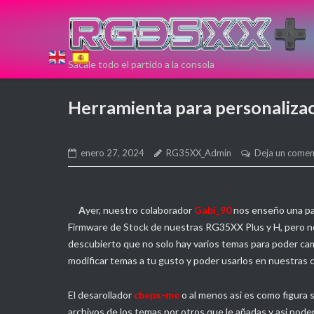
Saltar
al
contenido
Sácale todo el partido a la consola
Si estas
Herramienta para personaliza
pensando en
comprar una
enero 27, 2024
RG35XX_Admin
Deja un comen
nueva
A
yer, nuestro colaborador
Gabi_90
nos enseño una pa
consola Retro
Firmware de Stock de nuestras RG35XX Plus y H, pero no 
descubierto que no solo hay varios temas para poder cam
puedes
modificar temas a tu gusto y poder usarlos en nuestras 
hacerlo aqui!
El desarollador
cbepx-me
o al menos asi es como figura s
archivos de los temas por otros que le añadas y asi pode