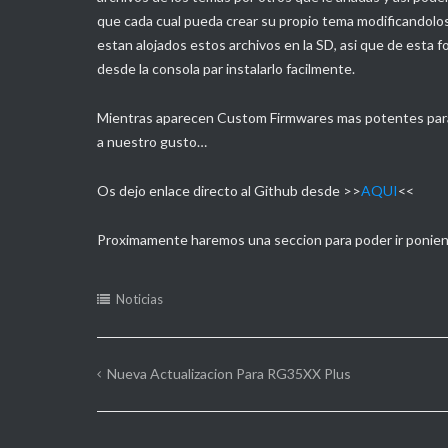
Directamente
que cada cual pueda crear su propio tema modificandolos.
estan alojados estos archivos en la SD, asi que de esta
desde >>
<<
desde la consola par instalarlo facilmente.
ANBERNIC
Mientras aparecen Custom Firmwares mas potentes para 
a nuestro gusto…
Os dejo enlace directo al Github desde >>
AQUI
<<
Proximamente haremos una seccion para poder ir ponien
Noticias
Nueva Actualizacion Para RG35XX Plus
Navegación
de