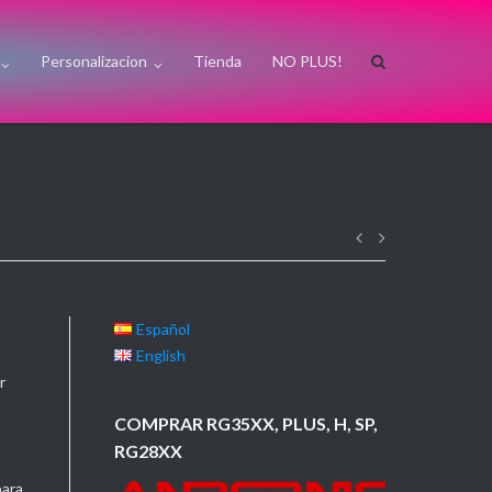
Personalizacion
Tienda
NO PLUS!
Navegación
de
Español
English
entradas
r
COMPRAR RG35XX, PLUS, H, SP,
RG28XX
para